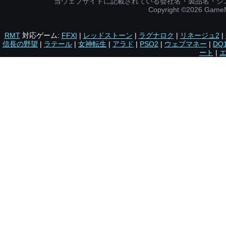
当ウェブサイトに記載されている会社名・製品名・シ
Copyright ©2026 Gam
RMT
対応ゲーム:
FFXI
|
レッドストーン
|
ラグナロク
|
リネージュ2
|
信長の野望
|
ラテール
|
女神転生
|
アラド
|
PSO2
|
ウェブマネー
|
DQ
ート
|