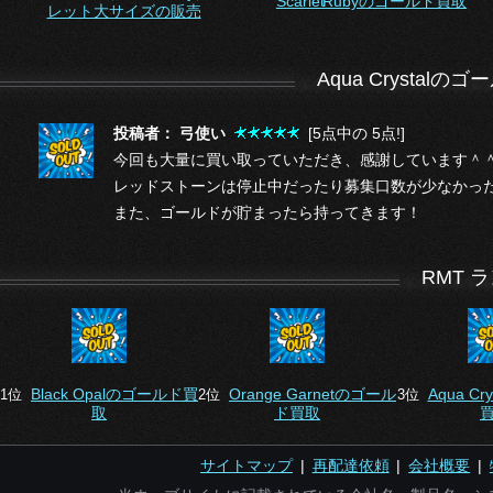
Scarlet Rubyのゴールド買取
レット大サイズの販売
Aqua Crystal
投稿者： 弓使い
[5点中の 5点!]
今回も大量に買い取っていただき、感謝しています＾
レッドストーンは停止中だったり募集口数が少なかっ
また、ゴールドが貯まったら持ってきます！
RMT 
Black Opalのゴールド買
Orange Garnetのゴール
Aqua C
1位
2位
3位
取
ド買取
サイトマップ
|
再配達依頼
|
会社概要
|