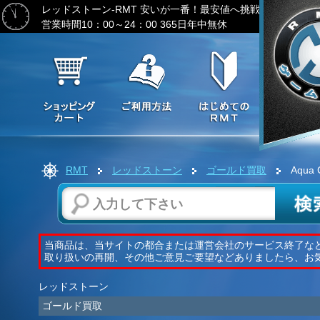
レッドストーン-RMT
安いが一番！最安値へ挑戦-ゲーム通貨
営業時間10：00～24：00 365日年中無休
RMT
レッドストーン
ゴールド買取
Aqua
当商品は、当サイトの都合または運営会社のサービス終了な
取り扱いの再開、その他ご意見ご要望などありましたら、お
レッドストーン
ゴールド買取