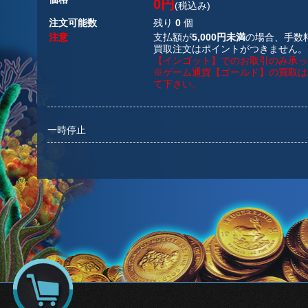
0円
(税込み)
注文可能数
残り
0
個
注意
支払額が
5,000円未満
の場合、手数
買取注文はポイントがつきません。
【インゴット】でのお取引のみ承っ
※ゲーム通貨【ゴールド】の買取は
て下さい。
一時停止