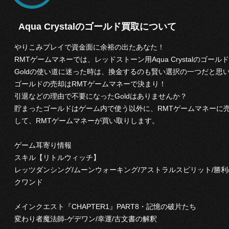
Aqua Crystalのゴールド買取について
やりこみプレイで資金面に余裕の出たあなた！
RMTゲームマネーでは、レッドストーン用Aqua Crystalのゴ
Goldの使い道に迷った時は、換金するのも賢い選択の一つだと思
ゴールドの売却はRMTゲームマネーで決まり！
引退などの理由で不要になったGoldはありませんか？
貯まったゴールドはゲーム内で使う以外に、RMTゲームマネーに
して、RMTゲームマネーが買い取りします。
ゲーム耳寄り情報
スキル【リトルウィッチ】
レッツダンシング/ムーンウォーキング/アストラルスピリット/勝利
クワンド
メインクエスト『CHAPTER1』PART8・記憶の破片たち
変わり者魔法師-ゲデワン/幸運/古文書の解釈