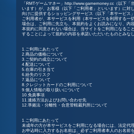
「RMTゲームマネー」http://www.gamemoney.c
います）が、お客様（以下「ご利用者」といいます）に対
向けに提供するショッピングサービス（以下「本サービス
ご利用者が、本サービスを利用（本サービスを利用する一
場合は、ご利用に先立ち、本規約をよくお読みになり、内
本規約に同意されない場合は、当サイトをご利用になるこ
することによって規約の内容を承諾いただいたものとみな
1.ご利用にあたって
2.商品の価格について
3.ご契約の成立について
4.配送について
5.在庫の引き当て
6.紛失のリスク
7.返品について
8.クレジットカードのご利用について
9.個人情報の取り扱いについて
10.免責事項
11.連絡方法およびお問い合わせ先
12.準拠法・分離性・合意管轄裁判所について
1.ご利用にあたって
未成年の方が本サービスをご利用になる場合には、法定代
お申込時に入力するお名前は、必ずご利用者本人のお名前