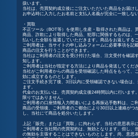
扱います。
当社は、売買契約成立後にご注文いただいた商品をお届け
お申込時に入力したお名前と支払人名義が完全に一致しな
・買取
不正ツール（BOT等）を使用し生産・取得された商品は、
商品、詐欺により取得した商品、犯罪に関係するものは、
払いした全額を返還していただきます。商品をお返しする
ご利用者は、当サイトの申し込みフォームに必要事項を記
商品の注文を行うことができます。
当社はご利用者の注文を受け付けた場合、注文受付を確認
知します。
ご利用者は当社が指定する方法により商品を発送してくだ
当社がご利用者からの商品を受領確認した時点をもって、
効に成立するものとします。
ご注文手続き完了後、3日以内に受領確認できない場合は、
ます。
代金のお支払いは、売買契約成立後24時間以内に行います
限りではありません。
ご利用者の口座情報入力間違いによる再振込手数料は、ご
商品の受領後、ご利用者のご都合により30日以上連絡がつ
し、当社にて商品を処分いたします。
上記「販売」または「買取」に拘わらず、当社の意思表示
ご利用者と当社間の売買契約は、無効となります。但し、
の無効を主張することはできないものとします。尚、意思