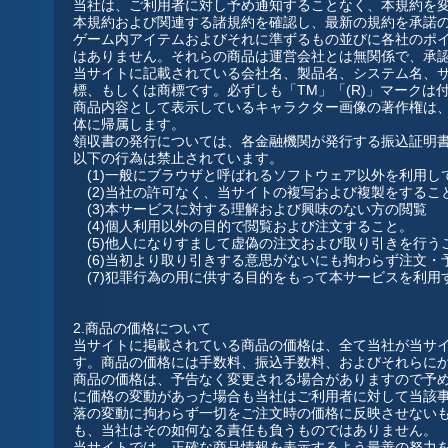
当社は、ご利用者に対し予め通知することなく、本規約を
本規約および関連する諸規約を確認し、最新の規約を承諾
ゲーム内アイテムおよびそれに準ずるもの並びに各社のポ
はありません。それらの商品は運営会社とは無関係で、承
当サイトに記載されている会社名、製品名、システム名、
標、もしくは商標です。必ずしも「TM」「(R)」マークは
商品内容として表示しているキャラクター画像の著作権は
体に帰属します。
領収書の発行については、各金融機関が発行する振込証明
以下の行為は禁止されています。
(1)一般にブラウザと呼ばれるソフトウェア以外を利用し
(2)当社の許可なく、当サイトの複写および複製をするこ
(3)本サービスに対する理解および興味のない方の閲覧
(4)個人利用以外の目的で閲覧および注文すること。
(5)他人になりすまして虚偽の注文および取り引きを行う
(6)当初より取り引きする意思がないにも拘わらず注文・
(7)犯罪行為の用に供する目的をもって本サービスを利用
2.商品の価格について
当サイトに掲載されている商品の価格は、全て当社が当サ
す。商品の価格には手数料、振込手数料、およびそれらに
商品の価格は、予告なく変更される場合がありますので予
に価格の変動があった場合も当社はご利用者に対して当該
落の変動に拘わらず一切をご注文時の価格に反映させない
も、当社はその如何なる責任も負うものではありません。
当サイトでは、正確な商品情報を表示するよう最善の努力