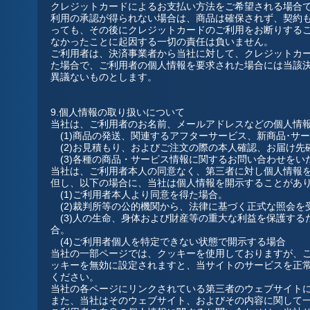
クレジットカードによるお支払い方法をご希望される場合
利用の承認が得られない場合は、商品は確保されず、契約
っても、その後にクレジットカードのご利用をお断りする
なかったことに起因する一切の責任は負いません。
ご利用者は、決済事業者から当社に対して、クレジットカ
た場合で、ご利用者の個人情報を要求された場合には当該
異議ないものとします。
9.個人情報の取り扱いについて
当社は、ご利用者のお名前、メールアドレスなどの個人情
(1)商品の発送、関連するアフターサービス、新商品･サ
(2)お見積もり、およびご注文の際の本人確認、お届け先
(3)各種の商品・サービス情報に関するお問い合わせをい
当社は、ご利用者本人の同意なく、第三者に対し個人情報
但し、以下の場合に、当社は個人情報を開示することがあ
(1)ご利用者本人より同意を得た場合。
(2)裁判所等の公的機関から、法律に基づく正式な照会を
(3)人の生命、身体および財産等の重大な利益を保護する
合。
(4)ご利用者個人を特定できない状態で開示する場合
当社の一部ページでは、クッキーを使用しておりますが、
ッキーを無効に設定されますと、当サイトのサービスを正
ください。
当社の各ページにリンクされている第三者のウェブサイト
また、当社はそのウェブサイト、およびその内容に関して