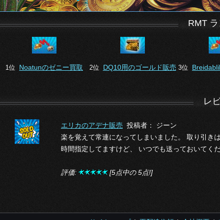
RMT 
Noatunのゼニー買取
DQ10用のゴールド販売
Breida
1位
2位
3位
レ
エリカのアデナ販売
投稿者： ジーン
楽を覚えて常連になってしまいました。 取り引き
時間指定してますけど、 いつでも送っておいてくだ
評価:
[5点中の 5点!]