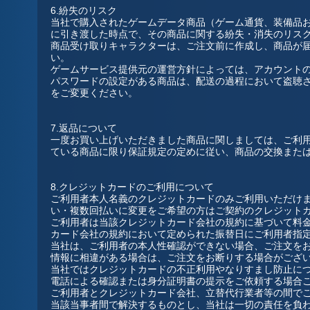
6.紛失のリスク
当社で購入されたゲームデータ商品（ゲーム通貨、装備品
に引き渡した時点で、その商品に関する紛失・消失のリス
商品受け取りキャラクターは、ご注文前に作成し、商品が
い。
ゲームサービス提供元の運営方針によっては、アカウント
パスワードの設定がある商品は、配送の過程において盗聴
をご変更ください。
7.返品について
一度お買い上げいただきました商品に関しましては、ご利
ている商品に限り保証規定の定めに従い、商品の交換また
8.クレジットカードのご利用について
ご利用者本人名義のクレジットカードのみご利用いただけ
い・複数回払いに変更をご希望の方はご契約のクレジット
ご利用者は当該クレジットカード会社の規約に基づいて料
カード会社の規約において定められた振替日にご利用者指
当社は、ご利用者の本人性確認ができない場合、ご注文を
情報に相違がある場合は、ご注文をお断りする場合がござ
当社ではクレジットカードの不正利用やなりすまし防止に
電話による確認または身分証明書の提示をご依頼する場合
ご利用者とクレジットカード会社、立替代行業者等の間で
当該当事者間で解決するものとし、当社は一切の責任を負