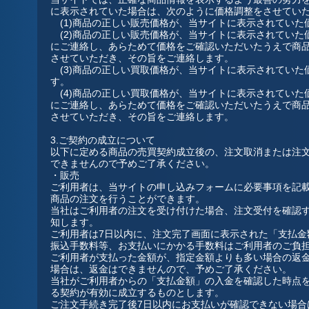
に表示されていた場合は、次のように価格調整をさせてい
(1)商品の正しい販売価格が、当サイトに表示されていた
(2)商品の正しい販売価格が、当サイトに表示されていた
にご連絡し、あらためて価格をご確認いただいたうえで商
させていただき、その旨をご連絡します。
(3)商品の正しい買取価格が、当サイトに表示されていた
す。
(4)商品の正しい買取価格が、当サイトに表示されていた
にご連絡し、あらためて価格をご確認いただいたうえで商
させていただき、その旨をご連絡します。
3.ご契約の成立について
以下に定める商品の売買契約成立後の、注文取消または注
できませんので予めご了承ください。
・販売
ご利用者は、当サイトの申し込みフォームに必要事項を記
商品の注文を行うことができます。
当社はご利用者の注文を受け付けた場合、注文受付を確認
知します。
ご利用者は7日以内に、注文完了画面に表示された「支払金
振込手数料等、お支払いにかかる手数料はご利用者のご負
ご利用者が支払った金額が、指定金額よりも多い場合の返
場合は、返金はできませんので、予めご了承ください。
当社がご利用者からの「支払金額」の入金を確認した時点
る契約が有効に成立するものとします。
ご注文手続き完了後7日以内にお支払いが確認できない場合