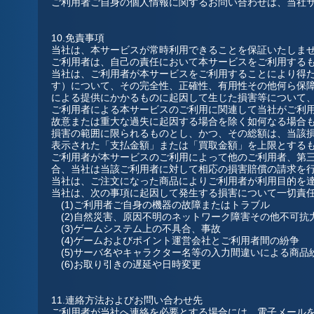
ご利用者ご自身の個人情報に関するお問い合わせは、当社
10.免責事項
当社は、本サービスが常時利用できることを保証いたしま
ご利用者は、自己の責任において本サービスをご利用する
当社は、ご利用者が本サービスをご利用することにより得
す）について、その完全性、正確性、有用性その他何ら保
による提供にかかるものに起因して生じた損害等について
ご利用者による本サービスのご利用に関連して当社がご利
故意または重大な過失に起因する場合を除く如何なる場合
損害の範囲に限られるものとし、かつ、その総額は、当該
表示された「支払金額」または「買取金額」を上限とする
ご利用者が本サービスのご利用によって他のご利用者、第
合、当社は当該ご利用者に対して相応の損害賠償の請求を
当社は、ご注文になった商品によりご利用者が利用目的を
当社は、次の事項に起因して発生する損害について一切責
(1)ご利用者ご自身の機器の故障またはトラブル
(2)自然災害、原因不明のネットワーク障害その他不可抗
(3)ゲームシステム上の不具合、事故
(4)ゲームおよびポイント運営会社とご利用者間の紛争
(5)サーバ名やキャラクター名等の入力間違いによる商品
(6)お取り引きの遅延や日時変更
11.連絡方法およびお問い合わせ先
ご利用者が当社へ連絡を必要とする場合には、電子メール