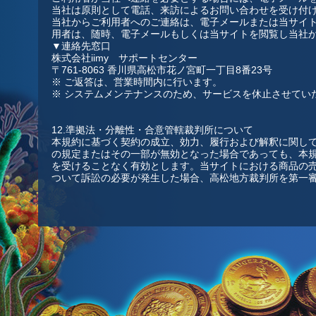
当社は原則として電話、来訪によるお問い合わせを受け付
当社からご利用者へのご連絡は、電子メールまたは当サイ
用者は、随時、電子メールもしくは当サイトを閲覧し当社
▼連絡先窓口
株式会社iimy サポートセンター
〒761-8063 香川県高松市花ノ宮町一丁目8番23号
※ ご返答は、営業時間内に行います。
※ システムメンテナンスのため、サービスを休止させてい
12.準拠法・分離性・合意管轄裁判所について
本規約に基づく契約の成立、効力、履行および解釈に関し
の規定またはその一部が無効となった場合であっても、本
を受けることなく有効とします。当サイトにおける商品の
ついて訴訟の必要が発生した場合、高松地方裁判所を第一