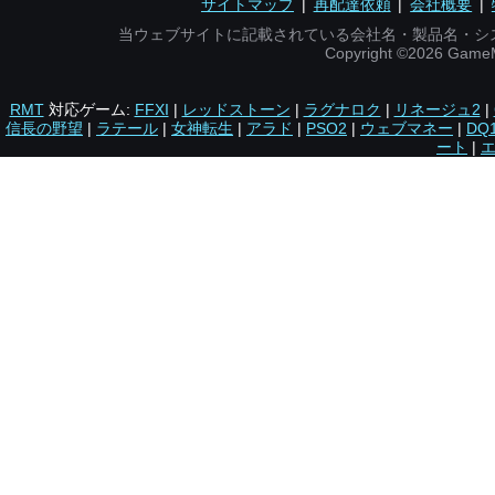
サイトマップ
|
再配達依頼
|
会社概要
|
当ウェブサイトに記載されている会社名・製品名・シ
Copyright ©2026 Gam
RMT
対応ゲーム:
FFXI
|
レッドストーン
|
ラグナロク
|
リネージュ2
|
信長の野望
|
ラテール
|
女神転生
|
アラド
|
PSO2
|
ウェブマネー
|
DQ
ート
|