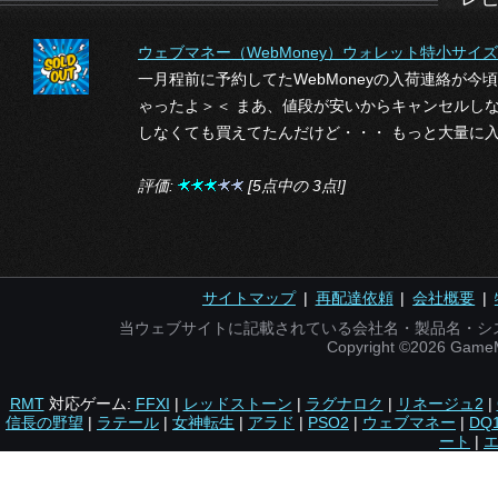
ウェブマネー（WebMoney）ウォレット特小サイ
一月程前に予約してたWebMoneyの入荷連絡が
ゃったよ＞＜ まあ、値段が安いからキャンセルし
しなくても買えてたんだけど・・・ もっと大量に入
評価:
[5点中の 3点!]
サイトマップ
|
再配達依頼
|
会社概要
|
当ウェブサイトに記載されている会社名・製品名・シ
Copyright ©2026 Gam
RMT
対応ゲーム:
FFXI
|
レッドストーン
|
ラグナロク
|
リネージュ2
|
信長の野望
|
ラテール
|
女神転生
|
アラド
|
PSO2
|
ウェブマネー
|
DQ
ート
|