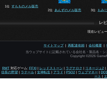
すもものメル販売
1位
あんずのメル販売
もみ
2位
3位
レ
現在レビュ
サイトマップ
|
再配達依頼
|
会社概要
|
当ウェブサイトに記載されている会社名・製品名・シ
Copyright ©2026 Gam
RMT
対応ゲーム:
FFXI
|
レッドストーン
|
ラグナロク
|
リネージュ2
|
信長の野望
|
ラテール
|
女神転生
|
アラド
|
PSO2
|
ウェブマネー
|
DQ
ート
|