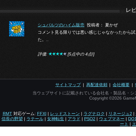
レ
シュバルツのハイム販売
投稿者： 夏かぜ
コメント見る限りでは悪い感じじゃなかったから試
た。..
評価:
[5点中の 4点!]
サイトマップ
|
再配達依頼
|
会社概要
|
当ウェブサイトに記載されている会社名・製品名・シ
Copyright ©2026 Gam
RMT
対応ゲーム:
FFXI
|
レッドストーン
|
ラグナロク
|
リネージュ2
|
信長の野望
|
ラテール
|
女神転生
|
アラド
|
PSO2
|
ウェブマネー
|
DQ
ート
|