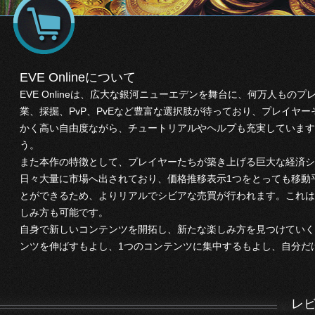
EVE Onlineについて
EVE Onlineは、広大な銀河ニューエデンを舞台に、何万人もの
業、採掘、PvP、PvEなど豊富な選択肢が待っており、プレイヤ
かく高い自由度ながら、チュートリアルやヘルプも充実しています
う。
また本作の特徴として、プレイヤーたちが築き上げる巨大な経済シ
日々大量に市場へ出されており、価格推移表示1つをとっても移動
とができるため、よりリアルでシビアな売買が行われます。これは
しみ方も可能です。
自身で新しいコンテンツを開拓し、新たな楽しみ方を見つけていく
ンツを伸ばすもよし、1つのコンテンツに集中するもよし、自分だ
レ