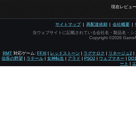
現在レビュ
サイトマップ
|
再配達依頼
|
会社概要
|
当ウェブサイトに記載されている会社名・製品名・シ
Copyright ©2026 Gam
RMT
対応ゲーム:
FFXI
|
レッドストーン
|
ラグナロク
|
リネージュ2
|
信長の野望
|
ラテール
|
女神転生
|
アラド
|
PSO2
|
ウェブマネー
|
DQ
ート
|