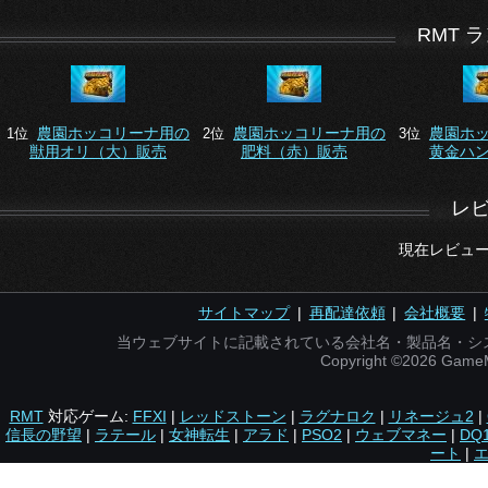
RMT 
農園ホッコリーナ用の
農園ホッコリーナ用の
農園ホ
1位
2位
3位
獣用オリ（大）販売
肥料（赤）販売
黄金ハ
レ
現在レビュ
サイトマップ
|
再配達依頼
|
会社概要
|
当ウェブサイトに記載されている会社名・製品名・シ
Copyright ©2026 Gam
RMT
対応ゲーム:
FFXI
|
レッドストーン
|
ラグナロク
|
リネージュ2
|
信長の野望
|
ラテール
|
女神転生
|
アラド
|
PSO2
|
ウェブマネー
|
DQ
ート
|