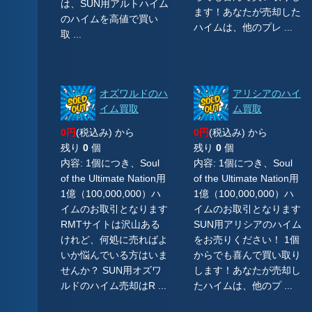
は、SUN用アルトハイム
ます！あなたが売却した
のハイムを高値で買い
ハイムは、他のプレ ...
取 ...
オズワルドのハ
アリシアのハイ
イム買取
ム買取
0円
(税込み) から
0円
(税込み) から
残り
0
個
残り
0
個
内容: 1個につき、Soul
内容: 1個につき、Soul
of the Ultimate Nation用
of the Ultimate Nation用
1億（100,000,000）ハ
1億（100,000,000）ハ
イムのお取引となります
イムのお取引となります
RMTサイトは沢山ある
SUN用アリシアのハイム
けれど、何処に売ればよ
をお売りください！ 1個
いか悩んでいる方はいま
からでも喜んで買い取り
せんか？ SUN用オズワ
します！あなたが売却し
ルドのハイム売却はR ...
たハイムは、他のプ ...