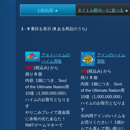
お勧め順
タイトル順(A～)に並べる
1
-
9
番目を表示 (
9
ある商品のうち)
アルトハイムの
アインのハイム
ハイム買取
買取
70円
(税込み) から
0円
(税込み) から
残り
0
個
残り
0
個
内容: 1個につき、Soul
内容: 1個につき、Soul
of the Ultimate Nation用
of the Ultimate Nation用
10億（1,000,000,000）
10億（1,000,000,000）
ハイムのお取引となりま
ハイムのお取引となりま
す
す
やりこみプレイで資金面
SUN用アインのハイムを
に余裕の出たあなた！
お売りください！ 1個か
RMTゲームマネーで
らでも喜んで買い取りし