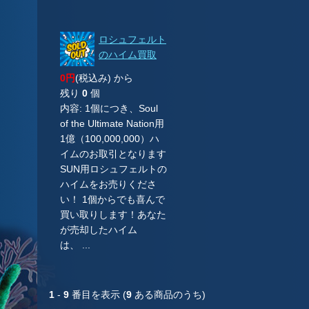
ロシュフェルト
のハイム買取
0円
(税込み) から
残り
0
個
内容: 1個につき、Soul
of the Ultimate Nation用
1億（100,000,000）ハ
イムのお取引となります
SUN用ロシュフェルトの
ハイムをお売りくださ
い！ 1個からでも喜んで
買い取りします！あなた
が売却したハイム
は、 ...
1
-
9
番目を表示 (
9
ある商品のうち)