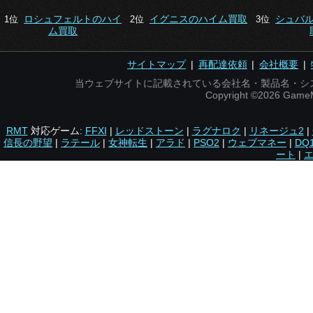
ロシュフェルトのハイ
イグニスのハイム買取
シュバ
1位
2位
3位
ム買取
サイトマップ
|
再配達依頼
|
会社概要
|
当ウェブサイトに記載されている会社名・製品名・シ
Copyright ©2026 Gam
RMT
対応ゲーム:
FFXI
|
レッドストーン
|
ラグナロク
|
リネージュ2
|
信長の野望
|
ラテール
|
女神転生
|
アラド
|
PSO2
|
ウェブマネー
|
DQ
ート
|