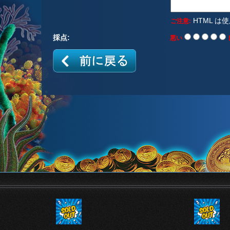
HTML は
ご注意:
採点:
悪い