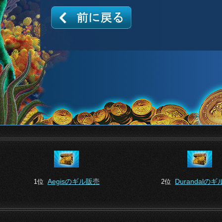
Aegisのギル販売
Durandalの
1位
2位