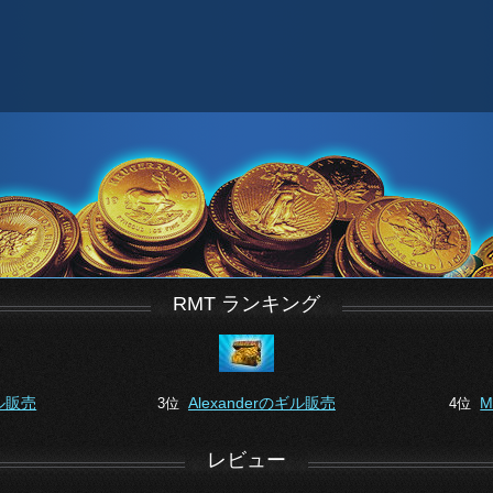
RMT ランキング
ギル販売
Alexanderのギル販売
M
3位
4位
レビュー