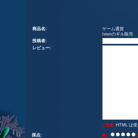
商品名:
ゲーム通貨
Ixionのギル販売
投稿者:
レビュー:
HTML は
ご注意:
採点:
悪い