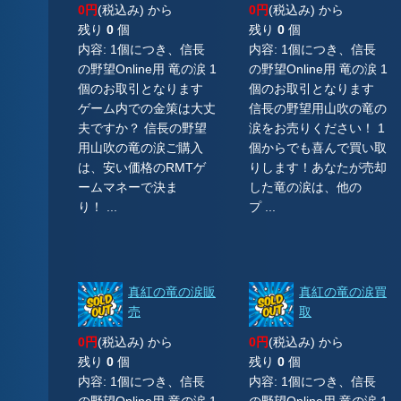
0円
(税込み) から
0円
(税込み) から
残り
0
個
残り
0
個
内容: 1個につき、信長
内容: 1個につき、信長
の野望Online用 竜の涙 1
の野望Online用 竜の涙 1
個のお取引となります
個のお取引となります
ゲーム内での金策は大丈
信長の野望用山吹の竜の
夫ですか？ 信長の野望
涙をお売りください！ 1
用山吹の竜の涙ご購入
個からでも喜んで買い取
は、安い価格のRMTゲ
りします！あなたが売却
ームマネーで決ま
した竜の涙は、他の
り！ ...
プ ...
真紅の竜の涙販
真紅の竜の涙買
売
取
0円
(税込み) から
0円
(税込み) から
残り
0
個
残り
0
個
内容: 1個につき、信長
内容: 1個につき、信長