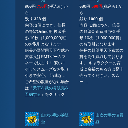
売
取
900円
750円
(税込み) か
580円
590円
(税込み) か
ら
ら
残り
328
個
残り
1000
個
内容: 1個につき、信長
内容: 1個につき、信長
の野望Online用 換金手
の野望Online用 換金手
形 10枚（1,000,000貫）
形 10枚（1,000,000貫）
のお取引となります
のお取引となります
信長の野望用天下布武の
信長の野望用天下布武の
貫購入はRMTゲームマ
貫を高価買取しておりま
ネーで決まり！ 安い！
す。 キャラクターの育
そしてスムーズなお取り
成に余裕のある方は是非
引きで安心。 迅速な ...
売ってください。スム
ご希望の数量がない場合
ー ...
は「
天下布武の貫販売を
予約する
」をクリック
山吹の竜の涙販
山吹の竜の涙買
売
取