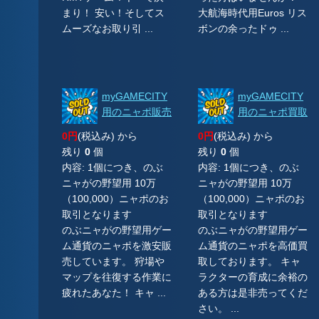
まり！ 安い！そしてス
大航海時代用Euros リス
ムーズなお取り引 ...
ボンの余ったドゥ ...
myGAMECITY
myGAMECITY
用のニャポ販売
用のニャポ買取
0円
(税込み) から
0円
(税込み) から
残り
0
個
残り
0
個
内容: 1個につき、のぶ
内容: 1個につき、のぶ
ニャがの野望用 10万
ニャがの野望用 10万
（100,000）ニャポのお
（100,000）ニャポのお
取引となります
取引となります
のぶニャがの野望用ゲー
のぶニャがの野望用ゲー
ム通貨のニャポを激安販
ム通貨のニャポを高価買
売しています。 狩場や
取しております。 キャ
マップを往復する作業に
ラクターの育成に余裕の
疲れたあなた！ キャ ...
ある方は是非売ってくだ
さい。 ...