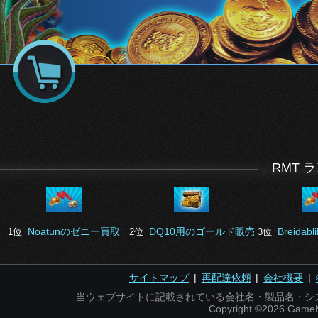
RMT 
Noatunのゼニー買取
DQ10用のゴールド販売
Breida
1位
2位
3位
サイトマップ
|
再配達依頼
|
会社概要
|
当ウェブサイトに記載されている会社名・製品名・シ
Copyright ©2026 Gam