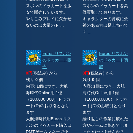
スボンのドゥカートを激
スボンのドゥカートを高
安で販売しています。
価買取しております。
やりこみプレイに欠かせ
キャラクターの育成に余
ないのは大量のド ...
裕のある方は是非売って
く ...
Euros リスボン
Euros リスボン
のドゥカート販
のドゥカート買
売
取
0円
(税込み) から
0円
(税込み) から
残り
0
個
残り
0
個
内容: 1個につき、大航
内容: 1個につき、大航
海時代Online用 1億
海時代Online用 1億
（100,000,000）ドゥカ
（100,000,000）ドゥカ
ート(D)のお取引となり
ート(D)のお取引となり
ます
ます
大航海時代用Euros リス
繰り返しの作業に疲れた
ボンのドゥカート購入は
方やゲームに飽きてしま
RMTゲームマネーで決
った方はいませんか？