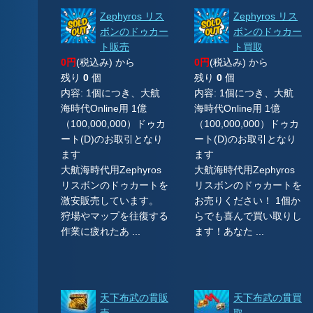
Zephyros リス
Zephyros リス
ボンのドゥカー
ボンのドゥカー
ト販売
ト買取
0円
(税込み) から
0円
(税込み) から
残り
0
個
残り
0
個
内容: 1個につき、大航
内容: 1個につき、大航
海時代Online用 1億
海時代Online用 1億
（100,000,000）ドゥカ
（100,000,000）ドゥカ
ート(D)のお取引となり
ート(D)のお取引となり
ます
ます
大航海時代用Zephyros
大航海時代用Zephyros
リスボンのドゥカートを
リスボンのドゥカートを
激安販売しています。
お売りください！ 1個か
狩場やマップを往復する
らでも喜んで買い取りし
作業に疲れたあ ...
ます！あなた ...
天下布武の貫販
天下布武の貫買