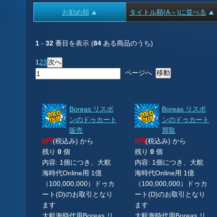
お勧め順
タイトル順(A～)に並べる
1
-
32
番目を表示 (
84
ある商品のうち)
1
2
3
ページへ
Boreas リスボ
Boreas リスボ
ンのドゥカート
ンのドゥカート
販売
買取
0円
(税込み) から
0円
(税込み) から
残り
0
個
残り
0
個
内容: 1個につき、大航
内容: 1個につき、大航
海時代Online用 1億
海時代Online用 1億
（100,000,000）ドゥカ
（100,000,000）ドゥカ
ート(D)のお取引となり
ート(D)のお取引となり
ます
ます
大航海時代用Boreas リ
大航海時代用Boreas リ