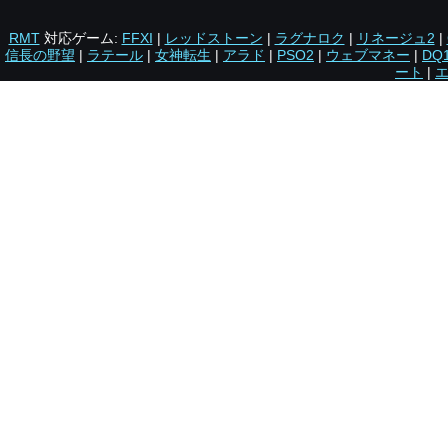
RMT
対応ゲーム:
FFXI
|
レッドストーン
|
ラグナロク
|
リネージュ2
|
信長の野望
|
ラテール
|
女神転生
|
アラド
|
PSO2
|
ウェブマネー
|
DQ
ート
|