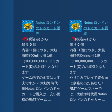
Notos ロンドン
Notos ロンドン
のドゥカート販
のドゥカート買
売
取
0円
(税込み) から
0円
(税込み) から
残り
0
個
残り
0
個
内容: 1個につき、大航
内容: 1個につき、大航
海時代Online用 1億
海時代Online用 1億
（100,000,000）ドゥカ
（100,000,000）ドゥカ
ート(D)のお取引となり
ート(D)のお取引となり
ます
ます
ゲーム内での金策は大丈
やりこみプレイで資金面
夫ですか？ 大航海時代
に余裕の出たあなた！
用Notos ロンドンのドゥ
RMTゲームマネーで
カートご購入は、安い価
は、大航海時代用Notos
格のRMTゲーム ...
ロンドンのドゥカー ...