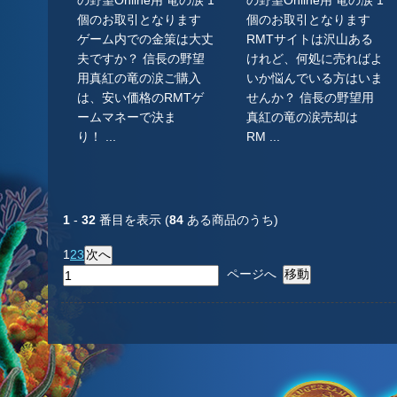
の野望Online用 竜の涙 1
の野望Online用 竜の涙 1
個のお取引となります
個のお取引となります
ゲーム内での金策は大丈
RMTサイトは沢山ある
夫ですか？ 信長の野望
けれど、何処に売ればよ
用真紅の竜の涙ご購入
いか悩んでいる方はいま
は、安い価格のRMTゲ
せんか？ 信長の野望用
ームマネーで決ま
真紅の竜の涙売却は
り！ ...
RM ...
1
-
32
番目を表示 (
84
ある商品のうち)
1
2
3
ページへ