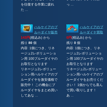
を往復する作業に疲れ
っ ...
た ...
ハルケイアのブ
ハルケイアのブ
ルーダイヤ販売
ルーダイヤ買取
143円
(税込み) から
0円
(税込み) から
残り
80
個
残り
0
個
内容: 1個につき、リネ
内容: 1個につき、リネ
ージュ2レボリューショ
ージュ2レボリューショ
ン用 100ブルーダイヤの
ン用 100ブルーダイヤの
お取引となります
お取引となります
リネージュ2レボリュー
リネージュ2レボリュー
ション用ハルケイアのブ
ション用ハルケイアのブ
ルーダイヤを激安価格で
ルーダイヤをお売りくだ
販売中！ この機会にブ
さい！ 1個からでも喜ん
ルーダイヤをまとめ買い
で買い取りします！
してあな ...
あ ...