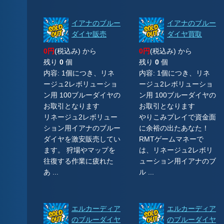
イアナのブルー
イアナのブルー
ダイヤ販売
ダイヤ買取
0円
(税込み) から
0円
(税込み) から
残り
0
個
残り
0
個
内容: 1個につき、リネ
内容: 1個につき、リネ
ージュ2レボリューショ
ージュ2レボリューショ
ン用 100ブルーダイヤの
ン用 100ブルーダイヤの
お取引となります
お取引となります
リネージュ2レボリュー
やりこみプレイで資金面
ション用イアナのブルー
に余裕の出たあなた！
ダイヤを激安販売してい
RMTゲームマネーで
ます。 狩場やマップを
は、リネージュ2レボリ
往復する作業に疲れた
ューション用イアナのブ
あ ...
ル ...
エルカーディア
エルカーディア
のブルーダイヤ
のブルーダイヤ