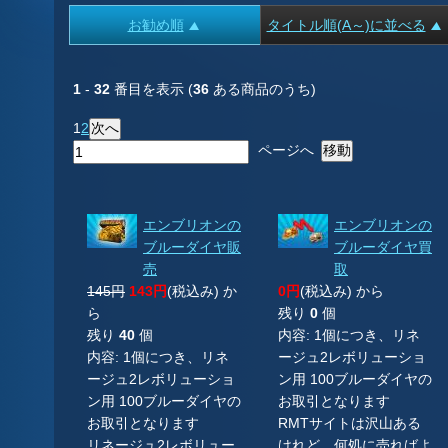
お勧め順
タイトル順(A～)に並べる
1
-
32
番目を表示 (
36
ある商品のうち)
1
2
ページへ
エンブリオンの
エンブリオンの
ブルーダイヤ販
ブルーダイヤ買
売
取
145円
143円
(税込み) か
0円
(税込み) から
ら
残り
0
個
残り
40
個
内容: 1個につき、リネ
内容: 1個につき、リネ
ージュ2レボリューショ
ージュ2レボリューショ
ン用 100ブルーダイヤの
ン用 100ブルーダイヤの
お取引となります
お取引となります
RMTサイトは沢山ある
リネージュ2レボリュー
けれど、何処に売ればよ