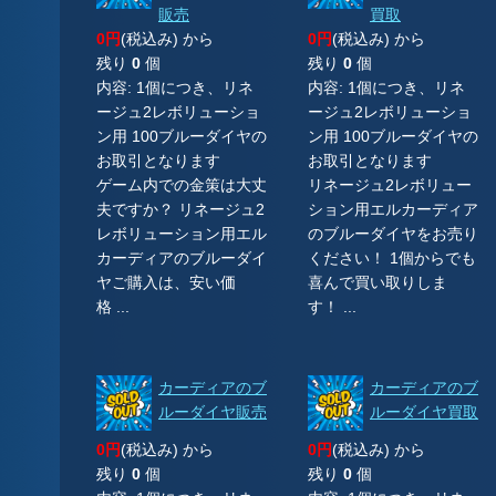
販売
買取
0円
(税込み) から
0円
(税込み) から
残り
0
個
残り
0
個
内容: 1個につき、リネ
内容: 1個につき、リネ
ージュ2レボリューショ
ージュ2レボリューショ
ン用 100ブルーダイヤの
ン用 100ブルーダイヤの
お取引となります
お取引となります
ゲーム内での金策は大丈
リネージュ2レボリュー
夫ですか？ リネージュ2
ション用エルカーディア
レボリューション用エル
のブルーダイヤをお売り
カーディアのブルーダイ
ください！ 1個からでも
ヤご購入は、安い価
喜んで買い取りしま
格 ...
す！ ...
カーディアのブ
カーディアのブ
ルーダイヤ販売
ルーダイヤ買取
0円
(税込み) から
0円
(税込み) から
残り
0
個
残り
0
個