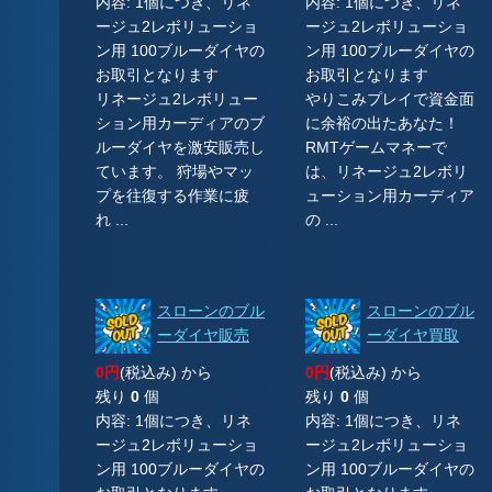
内容: 1個につき、リネ
内容: 1個につき、リネ
ージュ2レボリューショ
ージュ2レボリューショ
ン用 100ブルーダイヤの
ン用 100ブルーダイヤの
お取引となります
お取引となります
リネージュ2レボリュー
やりこみプレイで資金面
ション用カーディアのブ
に余裕の出たあなた！
ルーダイヤを激安販売し
RMTゲームマネーで
ています。 狩場やマッ
は、リネージュ2レボリ
プを往復する作業に疲
ューション用カーディア
れ ...
の ...
スローンのブル
スローンのブル
ーダイヤ販売
ーダイヤ買取
0円
(税込み) から
0円
(税込み) から
残り
0
個
残り
0
個
内容: 1個につき、リネ
内容: 1個につき、リネ
ージュ2レボリューショ
ージュ2レボリューショ
ン用 100ブルーダイヤの
ン用 100ブルーダイヤの