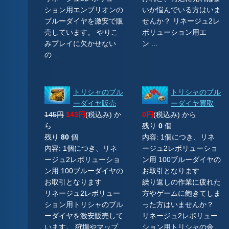
ション用エンブリオンの
いか悩んでいる方はいま
ブルーダイヤを激安で販
せんか？ リネージュ2レ
売しています。 やりこ
ボリューション用エ
みプレイに欠かせない
ン ...
の ...
トリシャのブル
トリシャのブル
ーダイヤ販売
ーダイヤ買取
145円
143円
(税込み) か
0円
(税込み) から
ら
残り
0
個
残り
80
個
内容: 1個につき、リネ
内容: 1個につき、リネ
ージュ2レボリューショ
ージュ2レボリューショ
ン用 100ブルーダイヤの
ン用 100ブルーダイヤの
お取引となります
お取引となります
繰り返しの作業に疲れた
リネージュ2レボリュー
方やゲームに飽きてしま
ション用トリシャのブル
った方はいませんか？
ーダイヤを激安販売して
リネージュ2レボリュー
います。 狩場やマップ
ション用トリシャの余