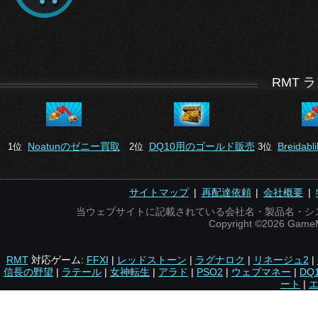
RMT 
Noatunのゼニー買取
DQ10用のゴールド販売
Breida
1位
2位
3位
サイトマップ
|
再配達依頼
|
会社概要
|
当ウェブサイトに記載されている会社名・製品名・シ
Copyright ©2026 Gam
RMT
対応ゲーム:
FFXI
|
レッドストーン
|
ラグナロク
|
リネージュ2
|
信長の野望
|
ラテール
|
女神転生
|
アラド
|
PSO2
|
ウェブマネー
|
DQ
ート
|