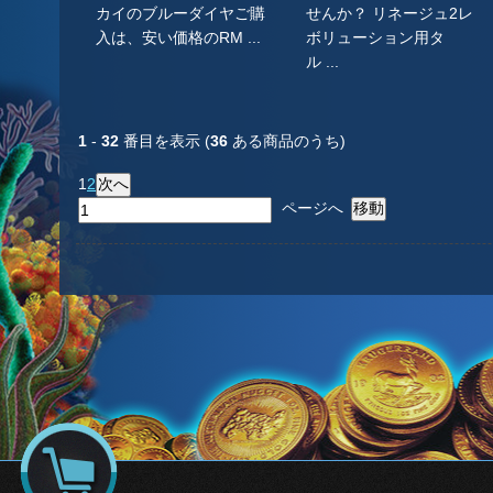
カイのブルーダイヤご購
せんか？ リネージュ2レ
入は、安い価格のRM ...
ボリューション用タ
ル ...
1
-
32
番目を表示 (
36
ある商品のうち)
1
2
ページへ