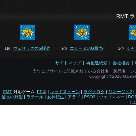
RMT 
ヴェリックのG販売
エリーヌのG販売
シャ
1位
2位
3位
サイトマップ
|
再配達依頼
|
会社概要
|
当ウェブサイトに記載されている会社名・製品名・シ
Copyright ©2026 Gam
RMT
対応ゲーム:
FFXI
|
レッドストーン
|
ラグナロク
|
リネージュ2
|
信長の野望
|
ラテール
|
女神転生
|
アラド
|
PSO2
|
ウェブマネー
|
DQ
ート
|