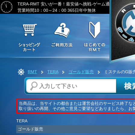
TERA-RMT
安いが一番！最安値へ挑戦-ゲーム通貨の激安販売
営業時間10：00～24：00 365日年中無休
RMT
TERA
ゴールド販売
ミステルのG販
当商品は、当サイトの都合または運営会社のサービス終了な
取り扱いの再開、その他ご意見ご要望などありましたら、お
TERA
ゴールド販売