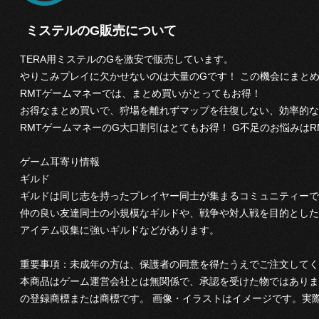
ミステルのG販売について
TERA用ミステルのGを激安で販売しています。
やりこみプレイに欠かせないのは大量のGです！ この機会にまと
RMTゲームマネーでは、まとめ買いがとってもお得！
お得なまとめ買いで、狩場を離れずマップを往復しない、効率的な
RMTゲームマネーのG大口割引はとてもお得！ G不足のお悩みは
ゲーム耳寄り情報
ギルド
ギルドは同じ志を持ったプレイヤー同士が集まるコミュニティーで
仲の良い友達同士の小規模なギルドや、戦争や対人戦を目的とした
アイテム収集に強いギルドなどがあります。
重要事項：未成年の方は、保護者の同意を得たうえでご注文してく
本商品はゲーム運営会社とは無関係で、承認を受けた物ではありま
の登録商標または商標です。 画像・イラストはイメージです。実