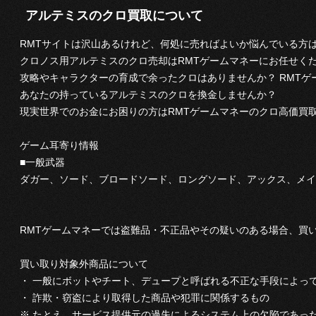
アルテミスのクロ買取について
RMTサイトは沢山あるけれど、何処に売ればよいか悩んでいる方
クロノス用アルテミスのクロ売却はRMTゲームマネーにお任せく
攻略やキャラクターの育成で余ったクロはありませんか？ RMT
あなたの持っているアルテミスのクロを換金しませんか？
現実世界でのお金にお困りの方はRMTゲームマネーのクロ高価買
ゲーム耳寄り情報
■一般武器
ダガー、ソード、ブロードソード、ロングソード、アックス、メイ
RMTゲームマネーでは盗難品・不正品やその疑いのある場合、買
買い取り対象外商品について
・ 一般にボットやチート、デュープと呼ばれる不正な手段によっ
・ 詐欺・窃盗により取得した商品や犯罪に関係するもの
※ たとえ、サービス提供元の過失によるシステム上の欠陥であっ