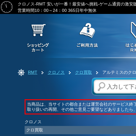
クロノス-RMT
安いが一番！最安値へ挑戦-ゲーム通貨の激安
営業時間10：00～24：00 365日年中無休
RMT
クロノス
クロ買取
アルテミスのク
当商品は、当サイトの都合または運営会社のサービス終
取り扱いの再開、その他ご意見ご要望などありましたら
クロノス
クロ買取