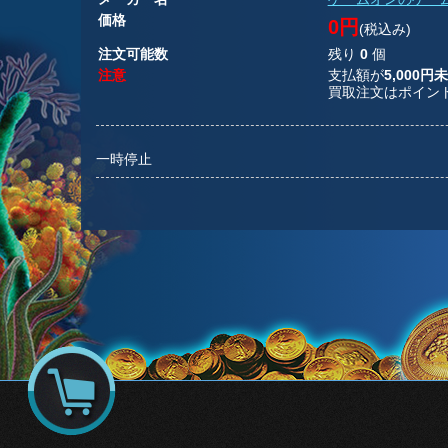
価格
0円
(税込み)
注文可能数
残り
0
個
注意
支払額が
5,000円
買取注文はポイン
一時停止