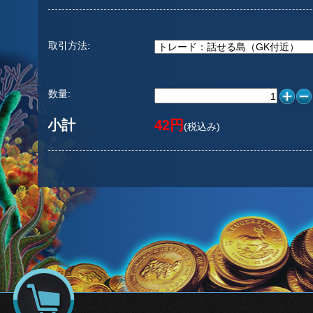
取引方法:
数量:
小計
42円
(税込み)