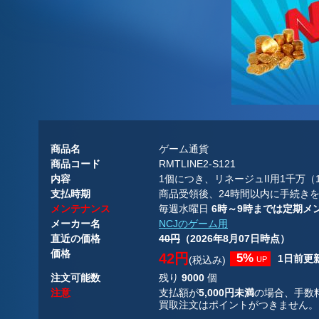
商品名
ゲーム通貨
商品コード
RMTLINE2-S121
内容
1個につき、リネージュII用1千万（10
支払時期
商品受領後、24時間以内に手続き
メンテナンス
毎週水曜日
6時～9時までは定期メ
メーカー名
NCJのゲーム用
直近の価格
40円
（2026年8月07日時点）
価格
42円
5%
1日前更
(税込み)
UP
注文可能数
残り
9000
個
注意
支払額が
5,000円未満
の場合、手数
買取注文はポイントがつきません。