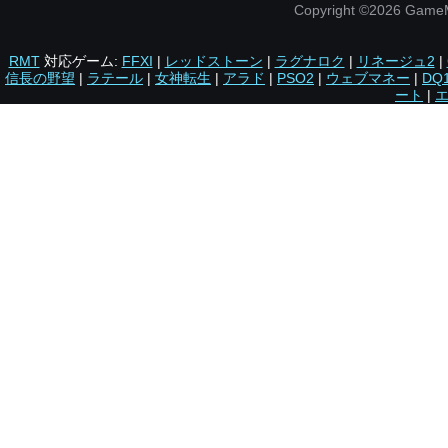
Copyright ©2026 Gam
RMT
対応ゲーム:
FFXI
|
レッドストーン
|
ラグナロク
|
リネージュ2
|
信長の野望
|
ラテール
|
女神転生
|
アラド
|
PSO2
|
ウェブマネー
|
DQ
ート
|