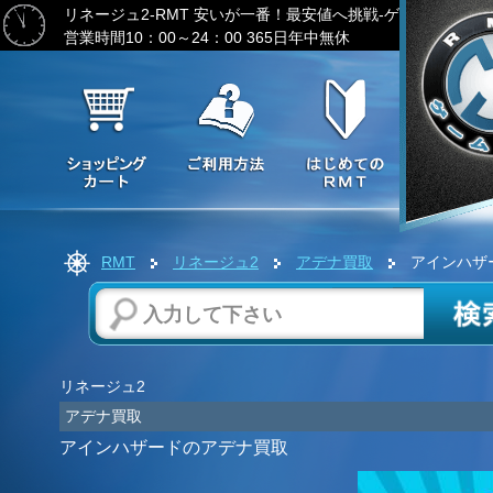
リネージュ2-RMT
安いが一番！最安値へ挑戦-ゲーム通貨の激
営業時間10：00～24：00 365日年中無休
RMT
リネージュ2
アデナ買取
アインハザ
リネージュ2
アデナ買取
アインハザードのアデナ買取