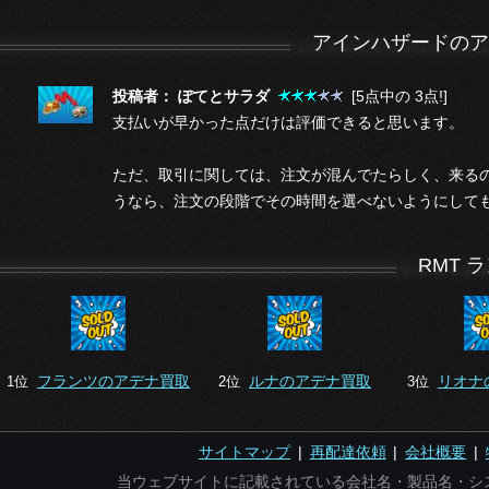
アインハザードのア
投稿者： ぽてとサラダ
[5点中の 3点!]
支払いが早かった点だけは評価できると思います。
ただ、取引に関しては、注文が混んでたらしく、来る
うなら、注文の段階でその時間を選べないようにして
RMT 
フランツのアデナ買取
ルナのアデナ買取
リオナ
1位
2位
3位
サイトマップ
|
再配達依頼
|
会社概要
|
当ウェブサイトに記載されている会社名・製品名・シ