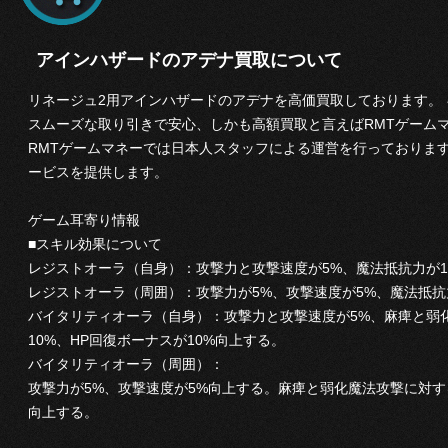
アインハザードのアデナ買取について
リネージュ2用アインハザードのアデナを高価買取しております。
スムーズな取り引きで安心、しかも高額買取と言えばRMTゲームマネ
RMTゲームマネーでは日本人スタッフによる運営を行っておりま
ービスを提供します。
ゲーム耳寄り情報
■スキル効果について
レジストオーラ（自身）：攻撃力と攻撃速度が5%、魔法抵抗力が1
レジストオーラ（周囲）：攻撃力が5%、攻撃速度が5%、魔法抵抗
バイタリティオーラ（自身）：攻撃力と攻撃速度が5%、麻痺と弱化
10%、HP回復ボーナスが10%向上する。
バイタリティオーラ（周囲）：
攻撃力が5%、攻撃速度が5%向上する。麻痺と弱化魔法攻撃に対す
向上する。