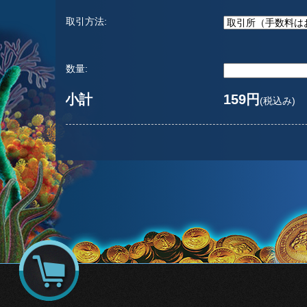
取引方法:
数量:
小計
159円
(税込み)