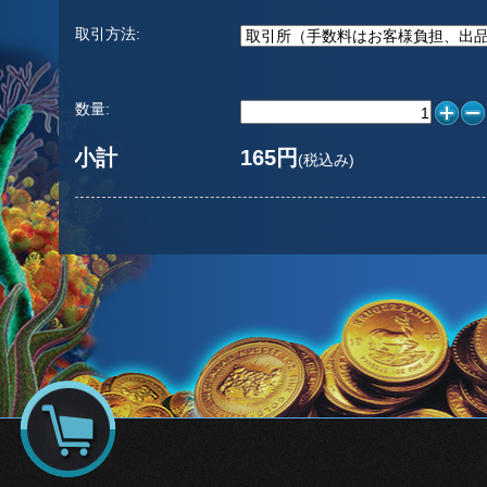
取引方法:
数量:
小計
165円
(税込み)