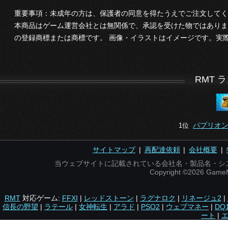
重要事項：未成年の方は、保護者の同意を得たうえでご注文してく
本商品はゲーム運営会社とは無関係で、承認を受けた物ではありま
の登録商標または商標です。 画像・イラストはイメージです。実
RMT 
パプリオン
1位
サイトマップ
|
再配達依頼
|
会社概要
|
当ウェブサイトに記載されている会社名・製品名・シ
Copyright ©2026 Gam
RMT
対応ゲーム:
FFXI
|
レッドストーン
|
ラグナロク
|
リネージュ2
|
信長の野望
|
ラテール
|
女神転生
|
アラド
|
PSO2
|
ウェブマネー
|
DQ
ート
|