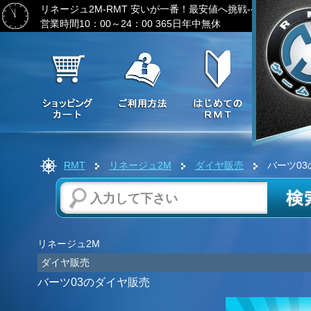
リネージュ2M-RMT
安いが一番！最安値へ挑戦-ゲーム通貨の
営業時間10：00～24：00 365日年中無休
RMT
リネージュ2M
ダイヤ販売
バーツ03
リネージュ2M
ダイヤ販売
バーツ03のダイヤ販売