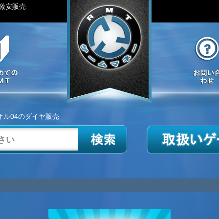
激安販売
オル04のダイヤ販売