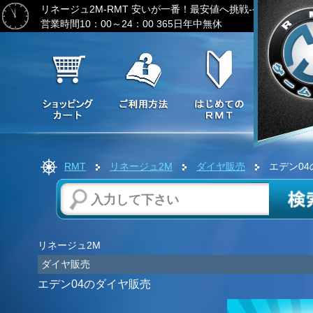
リネージュ2M-RMT
安いが一番！最安値へ挑戦-ゲーム通貨の
営業時間10：00～24：00 365日年中無休
RMT
リネージュ2M
ダイヤ販売
エデン04
リネージュ2M
ダイヤ販売
エデン04のダイヤ販売