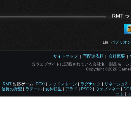
RMT 
パプリオン
1位
サイトマップ
|
再配達依頼
|
会社概要
|
当ウェブサイトに記載されている会社名・製品名・シ
Copyright ©2026 Gam
RMT
対応ゲーム:
FFXI
|
レッドストーン
|
ラグナロク
|
リネージュ2
|
信長の野望
|
ラテール
|
女神転生
|
アラド
|
PSO2
|
ウェブマネー
|
DQ
ート
|