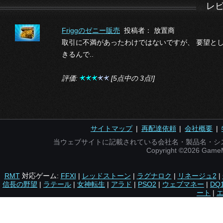
レ
Friggのゼニー販売
投稿者： 放置商
取引に不満があったわけではないですが、 要望と
きるんで..
評価:
[5点中の 3点!]
サイトマップ
|
再配達依頼
|
会社概要
|
当ウェブサイトに記載されている会社名・製品名・シ
Copyright ©2026 Gam
RMT
対応ゲーム:
FFXI
|
レッドストーン
|
ラグナロク
|
リネージュ2
|
信長の野望
|
ラテール
|
女神転生
|
アラド
|
PSO2
|
ウェブマネー
|
DQ
ート
|