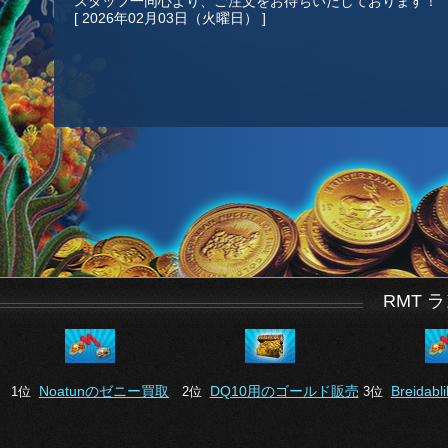
スタッフ一同心より、ご注文をお待ちいたしております！
[ 2026年02月03日（火曜日） ]
RMT 
Noatunのゼニー買取
DQ10用のゴールド販売
Breida
1位
2位
3位