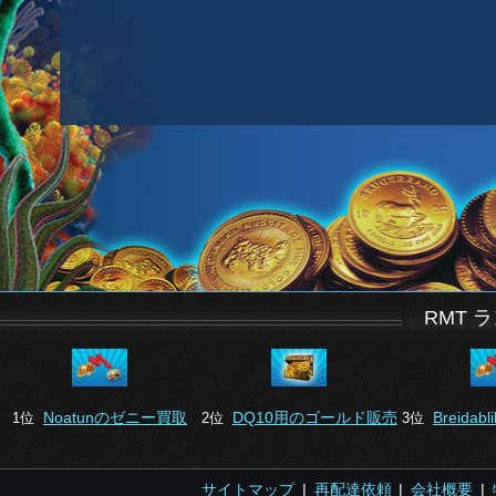
RMT 
Noatunのゼニー買取
DQ10用のゴールド販売
Breida
1位
2位
3位
サイトマップ
|
再配達依頼
|
会社概要
|