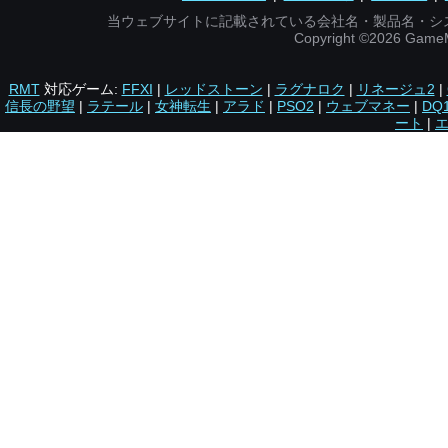
当ウェブサイトに記載されている会社名・製品名・シ
Copyright ©2026 Gam
RMT
対応ゲーム:
FFXI
|
レッドストーン
|
ラグナロク
|
リネージュ2
|
信長の野望
|
ラテール
|
女神転生
|
アラド
|
PSO2
|
ウェブマネー
|
DQ
ート
|