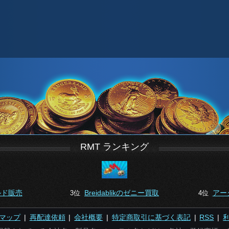
RMT ランキング
ルド販売
Breidablikのゼニー買取
アー
3位
4位
マップ
|
再配達依頼
|
会社概要
|
特定商取引に基づく表記
|
RSS
|