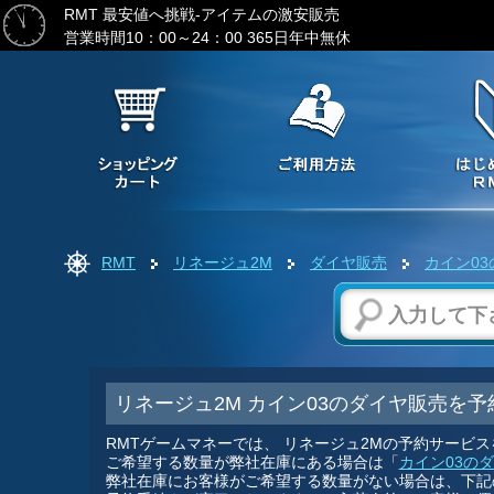
RMT 最安値へ挑戦-アイテムの激安販売
営業時間10：00～24：00 365日年中無休
RMT
リネージュ2M
ダイヤ販売
カイン0
リネージュ2M カイン03のダイヤ販売を予
RMTゲームマネーでは、 リネージュ2Mの予約サービ
ご希望する数量が弊社在庫にある場合は「
カイン03の
弊社在庫にお客様がご希望する数量がない場合は、下記