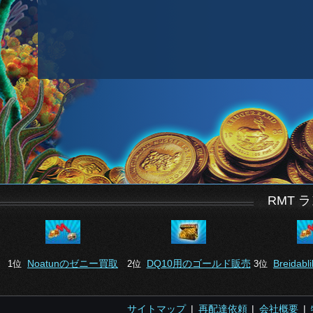
RMT 
Noatunのゼニー買取
DQ10用のゴールド販売
Breida
1位
2位
3位
サイトマップ
|
再配達依頼
|
会社概要
|