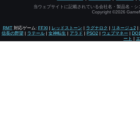
当ウェブサイトに記載されている会社名・製品名・シ
Copyright ©2026 Gam
RMT
対応ゲーム:
FFXI
|
レッドストーン
|
ラグナロク
|
リネージュ2
|
信長の野望
|
ラテール
|
女神転生
|
アラド
|
PSO2
|
ウェブマネー
|
DQ
ート
|