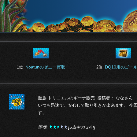
Noatunのゼニー買取
DQ10用のゴー
1位
2位
魔族 トリニエルのギーナ販売 投稿者： ななさん
いつも迅速で、安心して取り引きが出来ます。 今
す。..
評価:
[5点中の 3点!]