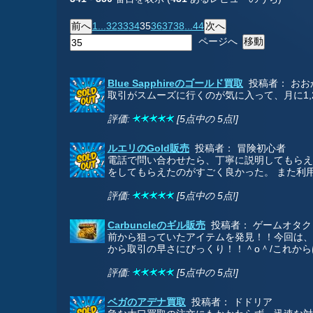
1...
32
33
34
35
36
37
38
...44
ページへ
Blue Sapphireのゴールド買取
投稿者： おお
取引がスムーズに行くのが気に入って、月に1
評価:
[5点中の 5点!]
ルエリのGold販売
投稿者： 冒険初心者
電話で問い合わせたら、丁寧に説明してもらえ
をしてもらえたのがすごく良かった。 また利
評価:
[5点中の 5点!]
Carbuncleのギル販売
投稿者： ゲームオタク
前から狙っていたアイテムを発見！！今回は、
から取引の早さにびっくり！！＾o＾/これから
評価:
[5点中の 5点!]
ベガのアデナ買取
投稿者： ドドリア