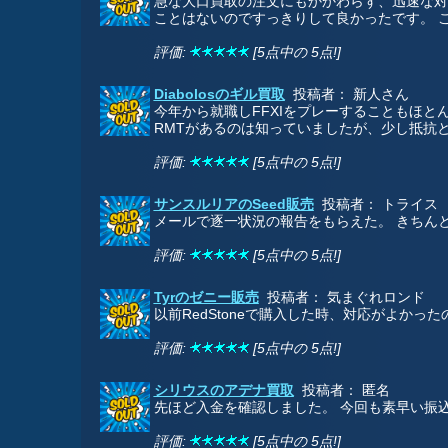
急な大口買取の注文にもかかわらず、迅速な対
ことはないのですっきりして良かったです。 こ
評価:
[5点中の 5点!]
Diabolosのギル買取
投稿者： 新人さん
今年から就職しFFXIをプレーすることもほ
RMTがあるのは知っていましたが、少し抵抗と
評価:
[5点中の 5点!]
サンスルリアのSeed販売
投稿者： トライス
メールで逐一状況の報告をもらえた。 きちん
評価:
[5点中の 5点!]
Tyrのゼニー販売
投稿者： 気まぐれロンド
以前RedStoneで購入した時、対応がよか
評価:
[5点中の 5点!]
シリウスのアデナ買取
投稿者： 匿名
先ほど入金を確認しました。 今回も素早い振
評価:
[5点中の 5点!]