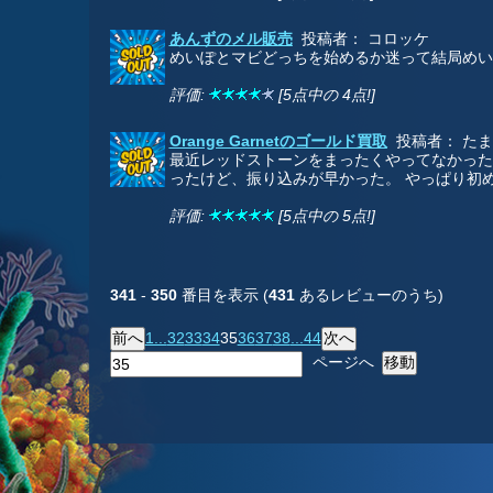
あんずのメル販売
投稿者： コロッケ
めいぽとマビどっちを始めるか迷って結局めい
評価:
[5点中の 4点!]
Orange Garnetのゴールド買取
投稿者： た
最近レッドストーンをまったくやってなかった
ったけど、振り込みが早かった。 やっぱり初め
評価:
[5点中の 5点!]
341
-
350
番目を表示 (
431
あるレビューのうち)
1...
32
33
34
35
36
37
38
...44
ページへ