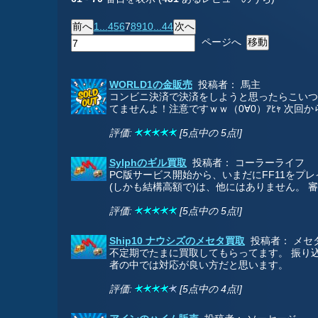
1...
4
5
6
7
8
9
10
...44
ページへ
WORLD1の金販売
投稿者： 馬主
コンビニ決済で決済をしようと思ったらこいつ
てませんよ！注意ですｗｗ（0∀0）ｱﾋｬ 次回
評価:
[5点中の 5点!]
Sylphのギル買取
投稿者： コーラーライフ
PC版サービス開始から、いまだにFF11を
(しかも結構高額で)は、他にはありません。 審
評価:
[5点中の 5点!]
Ship10 ナウシズのメセタ買取
投稿者： メセ
不定期でたまに買取してもらってます。 振り込
者の中では対応が良い方だと思います。
評価:
[5点中の 4点!]