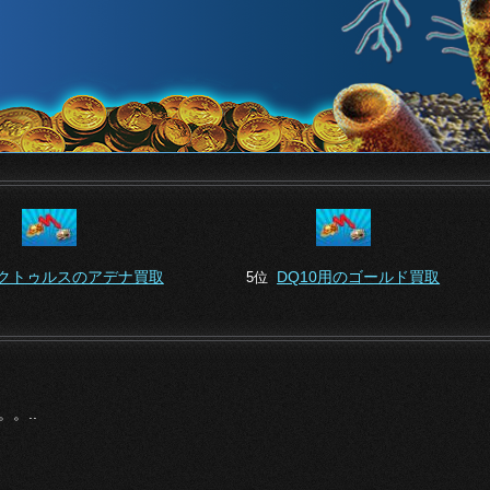
クトゥルスのアデナ買取
DQ10用のゴールド買取
5位
。..