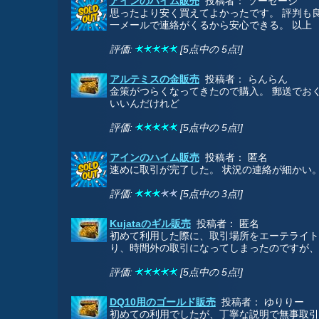
アインのハイム販売
投稿者： ソーセージ
思ったより安く買えてよかったです。 評判も
一メールで連絡がくるから安心できる。 以上
評価:
[5点中の 5点!]
アルテミスの金販売
投稿者： らんらん
金策がつらくなってきたので購入。 郵送でお
いいんだけれど
評価:
[5点中の 5点!]
アインのハイム販売
投稿者： 匿名
速めに取引が完了した。 状況の連絡が細かい
評価:
[5点中の 3点!]
Kujataのギル販売
投稿者： 匿名
初めて利用した際に、取引場所をエーテライト
り、時間外の取引になってしまったのですが、
評価:
[5点中の 5点!]
DQ10用のゴールド販売
投稿者： ゆりりー
初めての利用でしたが、丁寧な説明で無事取引