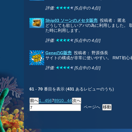
評価:
[5点中の 4点!]
Ship03 ソーンのメセタ販売
投稿者： 匿名
どうしても欲しいアバの為に利用しました。 
た時に利用します。
評価:
[5点中の 4点!]
GeneのG販売
投稿者： 野原係長
サイトの構成が非常に使いやすい。 RMT初
評価:
[5点中の 4点!]
61
-
70
番目を表示 (
431
あるレビューのうち)
1...
4
5
6
7
8
9
10
...44
ページへ