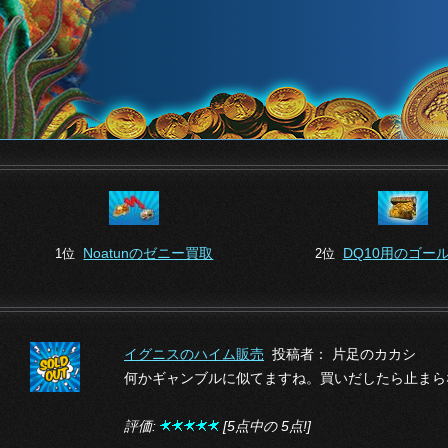
Noatunのゼニー買取
DQ10用のゴー
1位
2位
イグニスのハイム販売
投稿者： 片足のカカシ
何かギャンブルに似てますね。買いだしたら止まら
評価:
[5点中の 5点!]