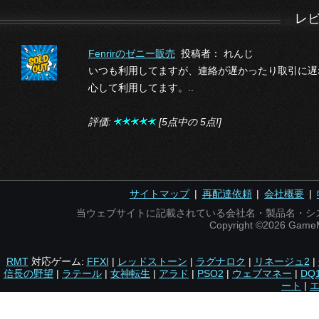
レ
Fenrirのゼニー販売
投稿者： れんじ
いつも利用してますが、連絡が遅かったり取引に遅
心して利用してます。..
評価:
[5点中の 5点!]
サイトマップ
|
再配達依頼
|
会社概要
|
当ウェブサイトに記載されている会社名・製品名・シ
Copyright ©2026 Gam
RMT
対応ゲーム:
FFXI
|
レッドストーン
|
ラグナロク
|
リネージュ2
|
信長の野望
|
ラテール
|
女神転生
|
アラド
|
PSO2
|
ウェブマネー
|
DQ
ート
|