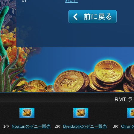
01.
れんじ
RMT 
Noatunのゼニー販売
Breidablikのゼニー販売
Olru
1位
2位
3位