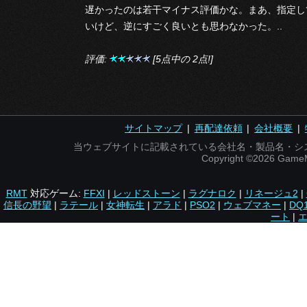
遅かったのは若干マイナス評価かな。まあ、指定し
いけど、逆にすごく良いとも思わなかった。..
評価:
[5点中の 2点!]
サイトマップ
|
再配達依頼
|
会社概要
|
当ウェブサイトに記載されている会社名・製品名・シ
Copyright ©2026 Gam
RMT
対応ゲーム:
FFXI
|
レッドストーン
|
ラグナロク
|
リネージュ2
|
信長の野望
|
ラテール
|
女神転生
|
アラド
|
PSO2
|
ウェブマネー
|
DQ
ート
|