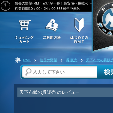
信長の野望-RMT
安いが一番！最安値へ挑戦-ゲーム通貨の激
営業時間10：00～24：00 365日年中無休
RMT
信長の野望
貫 販売
天下布武の貫販
天下布武の貫販売 のレビュー