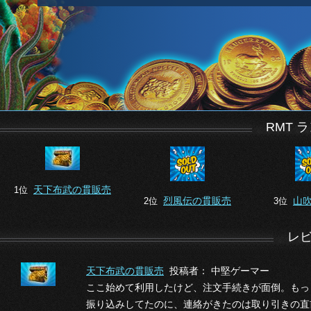
RMT 
天下布武の貫販売
1位
烈風伝の貫販売
山
2位
3位
レ
天下布武の貫販売
投稿者： 中堅ゲーマー
ここ始めて利用したけど、注文手続きが面倒。もっ
振り込みしてたのに、連絡がきたのは取り引きの直