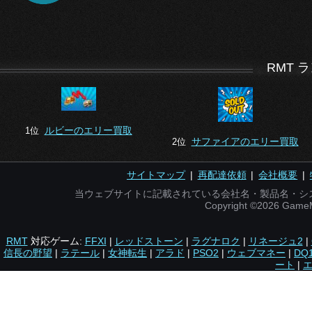
RMT 
ルビーのエリー買取
1位
サファイアのエリー買取
2位
サイトマップ
|
再配達依頼
|
会社概要
|
当ウェブサイトに記載されている会社名・製品名・シ
Copyright ©2026 Gam
RMT
対応ゲーム:
FFXI
|
レッドストーン
|
ラグナロク
|
リネージュ2
|
信長の野望
|
ラテール
|
女神転生
|
アラド
|
PSO2
|
ウェブマネー
|
DQ
ート
|