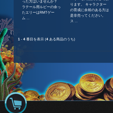
った方はいませんか？
ります。 キャラクター
ラテール用ルビーの余っ
の育成に余裕のある方は
たエリーはRMTゲー
是非売ってください。
ム ...
ス ...
1
-
4
番目を表示 (
4
ある商品のうち)