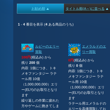
お勧め順
タイトル順(A～)に並べる
1
-
4
番目を表示 (
4
ある商品のうち)
ルビーのエリー
エメラルドのエ
買取
リー買取
100円
(税込み) から
0円
(税込み) から
残り
200
個
残り
0
個
内容: 1個につき、トキ
内容: 1個につき、トキ
メキファンタジー ラテ
メキファンタジー ラテ
ール用 10億
ール用 10億
（1,000,000,000）エリ
（1,000,000,000）エリ
ー(ELY)のお取引となり
ー(ELY)のお取引となり
ます
ます
繰り返しの作業に疲れた
ラテール用エメラルドの
方やゲームに飽きてしま
エリーを高価買取してお