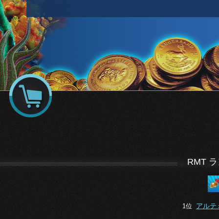
RMT 
アルテ
1位