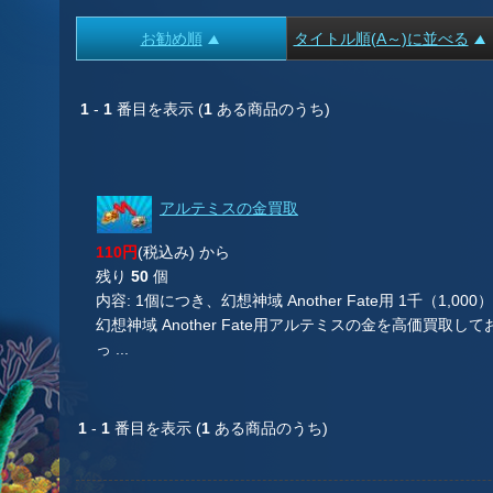
お勧め順
タイトル順(A～)に並べる
1
-
1
番目を表示 (
1
ある商品のうち)
アルテミスの金買取
110円
(税込み) から
残り
50
個
内容: 1個につき、幻想神域 Another Fate用 1千（1,
幻想神域 Another Fate用アルテミスの金を高価買
っ ...
1
-
1
番目を表示 (
1
ある商品のうち)