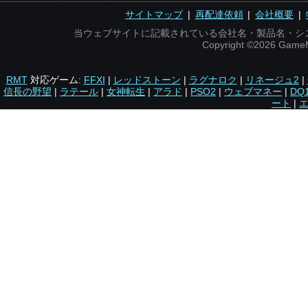
サイトマップ
|
再配達依頼
|
会社概要
|
当ウェブサイトに記載されている会社名・製品名・シ
Copyright ©2026 Gam
RMT
対応ゲーム:
FFXI
|
レッドストーン
|
ラグナロク
|
リネージュ2
|
信長の野望
|
ラテール
|
女神転生
|
アラド
|
PSO2
|
ウェブマネー
|
DQ
ート
|