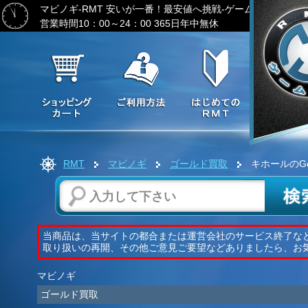
マビノギ-RMT
安いが一番！最安値へ挑戦-ゲーム通貨の激安
営業時間10：00～24：00 365日年中無休
RMT
マビノギ
ゴールド買取
キホールのGo
当商品は、当サイトの都合または運営会社のサービス終了な
取り扱いの再開、その他ご意見ご要望などありましたら、お
マビノギ
ゴールド買取