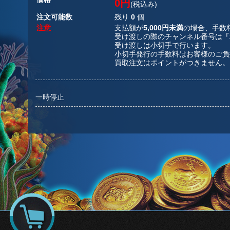
0円
(税込み)
注文可能数
残り
0
個
注意
支払額が
5,000円未満
の場合、手数
受け渡しの際のチャンネル番号は
「
受け渡しは小切手で行います。
小切手発行の手数料はお客様のご負
買取注文はポイントがつきません。
一時停止