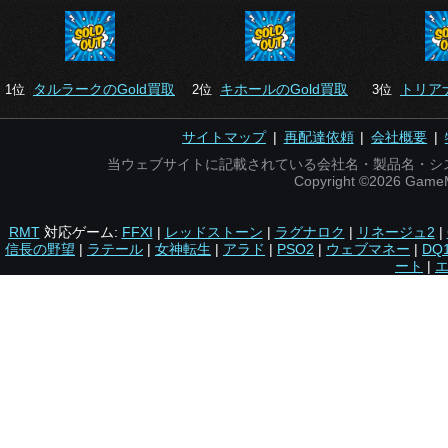
タルラークのGold買取
キホールのGold買取
トリアナ
1位
2位
3位
サイトマップ
|
再配達依頼
|
会社概要
|
当ウェブサイトに記載されている会社名・製品名・シ
Copyright ©2026 Gam
RMT
対応ゲーム:
FFXI
|
レッドストーン
|
ラグナロク
|
リネージュ2
|
信長の野望
|
ラテール
|
女神転生
|
アラド
|
PSO2
|
ウェブマネー
|
DQ
ート
|