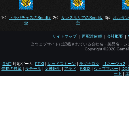
トラバチェスのSeed販
サンスルリアのSeed販
オルラン
1位
2位
3位
売
売
サイトマップ
|
再配達依頼
|
会社概要
|
当ウェブサイトに記載されている会社名・製品名・シ
Copyright ©2026 Gam
RMT
対応ゲーム:
FFXI
|
レッドストーン
|
ラグナロク
|
リネージュ2
|
信長の野望
|
ラテール
|
女神転生
|
アラド
|
PSO2
|
ウェブマネー
|
DQ
ート
|