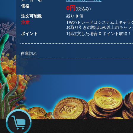
価格
0円
(税込み)
注文可能数
残り
0
個
注意
TWのトレードはシステム上キャラ
お取り引きの際はLV6以上のキャ
ポイント
1個注文した場合 0 ポイント取得！
在庫切れ