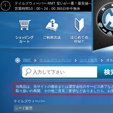
テイルズウィーバー-RMT
安いが一番！最安値へ挑戦-ゲーム
営業時間10：00～24：00 365日年中無休
RMT
テイルズウィーバー
シード販売
オル
当商品は、当サイトの都合または運営会社のサービス終了な
取り扱いの再開、その他ご意見ご要望などありましたら、お
テイルズウィーバー
シード販売