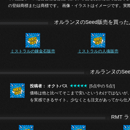
の登録商標または商標です。 画像・イラストはイメージです。実
オルランヌのSeed販売を買っ
ミストラルの錬金石販売
ミストラルの人魂販売
オルランヌのSe
投稿者： オクトパス
[5点中の 5点!]
価格は他と比べてそこまで安いというわけではないが
を実感できるサイト。少なくとも注文があってから仕
RMT 