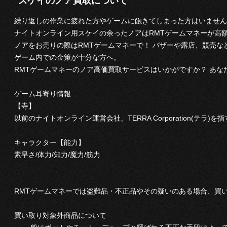
スケイのノア買取について
繰り返しの作業に疲れた方やゲームに飽きてしまった方はいません
ナイトオンライン用スケイの余ったノアはRMTゲームマネーが高
ノアをお売りの際はRMTゲームマネーで！ バザーや露店、競売な
ゲーム内での金策が十分な方へ。
RMTゲームマネーのノア高価買取サービスはいかがですか？ あな
ゲーム耳寄り情報
【寺】
以前のナイトオンライン運営会社、TERRA Corporation(テラ
キャラクター【能力】
素早さ/体力/知力/魔力/筋力
RMTゲームマネーでは盗難品・不正品やその疑いのある場合、買
買い取り対象外商品について