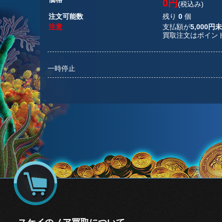
0円
(税込み)
注文可能数
残り
0
個
注意
支払額が
5,000円
買取注文はポイン
一時停止