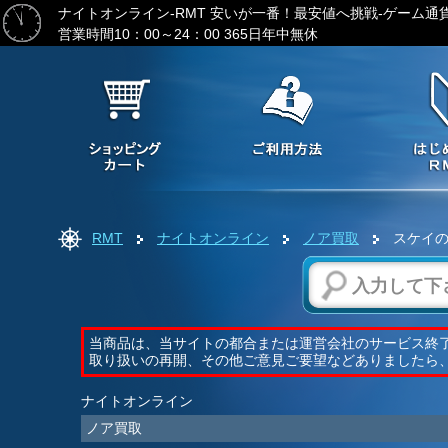
ナイトオンライン-RMT
安いが一番！最安値へ挑戦-ゲーム通
営業時間10：00～24：00 365日年中無休
RMT
ナイトオンライン
ノア買取
スケイの
当商品は、当サイトの都合または運営会社のサービス終
取り扱いの再開、その他ご意見ご要望などありましたら
ナイトオンライン
ノア買取