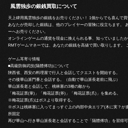
風雲独歩の銀銭買取について
天上碑用風雲独歩の銀銭をお売りください！ 1個からでも喜んで
あなたが売却した銀銭は、他のプレイヤーの冒険に役立ちます。 
ーへお売りください。
オンラインゲームの通貨を現金に換えられる事、知っていましたか
RMTゲームマネーでは、あなたの銀銭を高値で買い取りします。
ゲーム耳寄り情報
■高級防御武技(隔體傅功)について
陜西省、西安の料理屋で行人と会話してクエストを開始する。
その後華山派門番と会話する。（自動で華山派長老前に飛ぶ）
華山派長老と会話して、桃林塞の3種の敵から
「梅花証票(掌)」「梅花証票(斧)」「梅花証票(爪)」を集める。
※梅花証票(爪)はボスより取得する。
※ボスは桃林塞に入ってまっすぐ上の内部中央エリア(木に実？が
所固定
再び華山へ行き華山派長老と会話することで「隔體傅功」を習得可