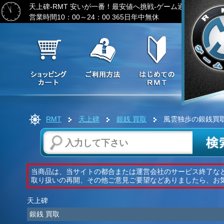
天上碑-RMT
安いが一番！最安値へ挑戦-ゲーム通貨の激安販
営業時間10：00～24：00 365日年中無休
RMT
天上碑
銀銭 買取
風雲独歩の銀銭買
当商品は、当サイトの都合または運営会社のサービス終了な
取り扱いの再開、その他ご意見ご要望などありましたら、お
天上碑
銀銭 買取