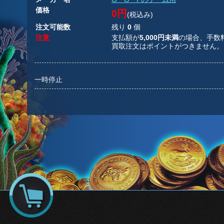
価格
0円
(税込み)
注文可能数
残り
0
個
注意
支払額が
5,000円未満
の場合、手数
買取注文はポイントがつきません。
一時停止