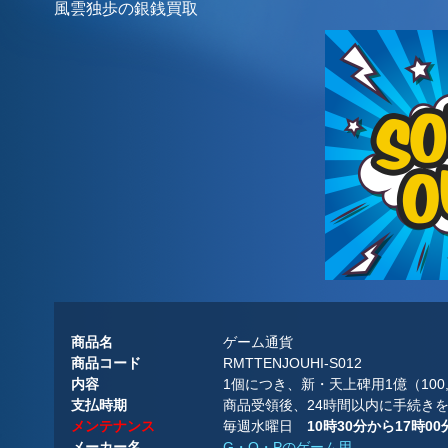
風雲独歩の銀銭買取
商品名
ゲーム通貨
商品コード
RMTTENJOUHI-S012
内容
1個につき、新・天上碑用1億（100,
支払時期
商品受領後、24時間以内に手続き
メンテナンス
毎週水曜日
10時30分から17時
メーカー名
G・O・Pのゲーム用