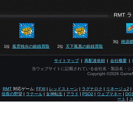
RMT 
桃源
3位
風雲独歩の銀銭買取
天下鳳凰の銀銭買取
1位
2位
サイトマップ
|
再配達依頼
|
会社概要
|
当ウェブサイトに記載されている会社名・製品名・シ
Copyright ©2026 Gam
RMT
対応ゲーム:
FFXI
|
レッドストーン
|
ラグナロク
|
リネージュ2
|
信長の野望
|
ラテール
|
女神転生
|
アラド
|
PSO2
|
ウェブマネー
|
DQ
ート
|