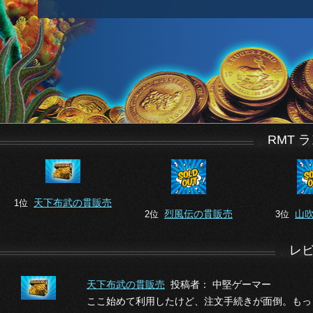
RMT 
天下布武の貫販売
1位
烈風伝の貫販売
山
2位
3位
レ
天下布武の貫販売
投稿者： 中堅ゲーマー
ここ始めて利用したけど、注文手続きが面倒。もっ