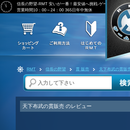
信長の野望-RMT
安いが一番！最安値へ挑戦-ゲーム通貨の激
営業時間10：00～24：00 365日年中無休
RMT
信長の野望
貫 販売
天下布武の貫販
天下布武の貫販売 のレビュー