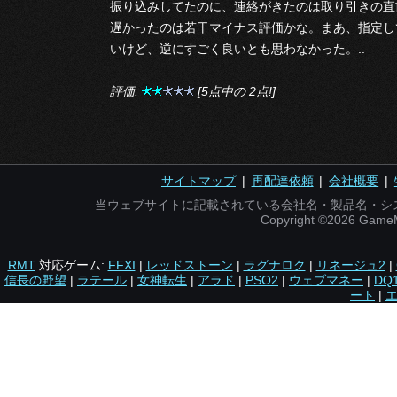
振り込みしてたのに、連絡がきたのは取り引きの直
遅かったのは若干マイナス評価かな。まあ、指定し
いけど、逆にすごく良いとも思わなかった。..
評価:
[5点中の 2点!]
サイトマップ
|
再配達依頼
|
会社概要
|
当ウェブサイトに記載されている会社名・製品名・シ
Copyright ©2026 Gam
RMT
対応ゲーム:
FFXI
|
レッドストーン
|
ラグナロク
|
リネージュ2
|
信長の野望
|
ラテール
|
女神転生
|
アラド
|
PSO2
|
ウェブマネー
|
DQ
ート
|