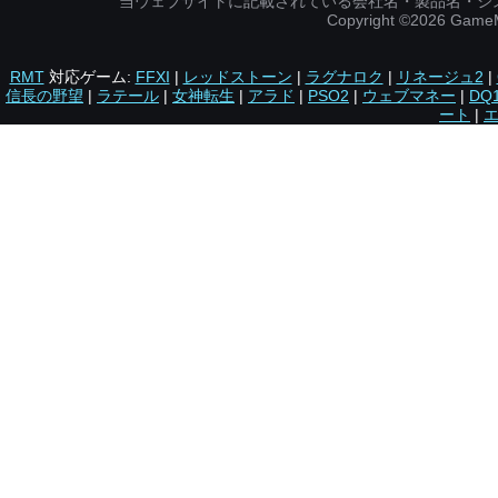
当ウェブサイトに記載されている会社名・製品名・シ
Copyright ©2026 Gam
RMT
対応ゲーム:
FFXI
|
レッドストーン
|
ラグナロク
|
リネージュ2
|
信長の野望
|
ラテール
|
女神転生
|
アラド
|
PSO2
|
ウェブマネー
|
DQ
ート
|