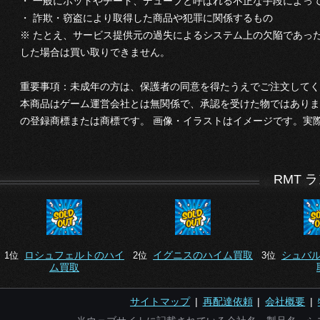
・ 一般にボットやチート、デュープと呼ばれる不正な手段によっ
・ 詐欺・窃盗により取得した商品や犯罪に関係するもの
※ たとえ、サービス提供元の過失によるシステム上の欠陥であっ
した場合は買い取りできません。
重要事項：未成年の方は、保護者の同意を得たうえでご注文してく
本商品はゲーム運営会社とは無関係で、承認を受けた物ではありま
の登録商標または商標です。 画像・イラストはイメージです。実
RMT 
ロシュフェルトのハイ
イグニスのハイム買取
シュバ
1位
2位
3位
ム買取
サイトマップ
|
再配達依頼
|
会社概要
|