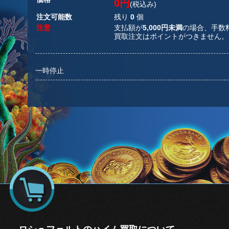
0円
(税込み)
注文可能数
残り
0
個
注意
支払額が
5,000円未満
の場合、手数
買取注文はポイントがつきません。
一時停止