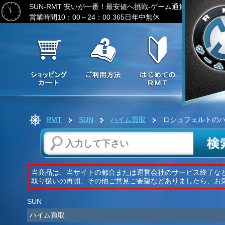
SUN-RMT
安いが一番！最安値へ挑戦-ゲーム通貨の激安販売
営業時間10：00～24：00 365日年中無休
RMT
SUN
ハイム買取
ロシュフェルトの
当商品は、当サイトの都合または運営会社のサービス終了な
取り扱いの再開、その他ご意見ご要望などありましたら、お
SUN
ハイム買取